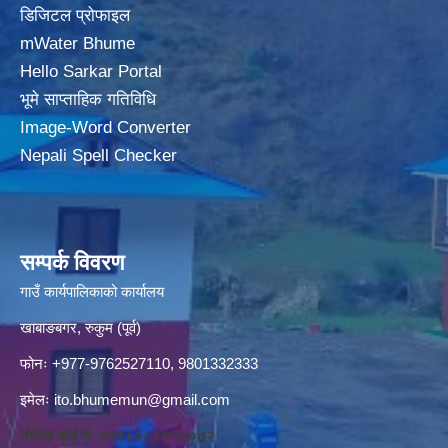
डिजिटल प्रोफाइल
mWater Bhume
Hello Sarkar Portal
भूमे साप्ताहिक गतिविधि
Image-Word Converter
Nepali Spell Checker
सम्पर्क विवरण
गाउँ कार्यपालिकाको कार्यालय
खाबाङबगर, रुकुम (पूर्व)
फोनः +977-9762527110, 9801332333
इमेलः
ito.bhumemun@gmail.com
नोटिस बोर्ड नं. १६१८०८८४१३०७२