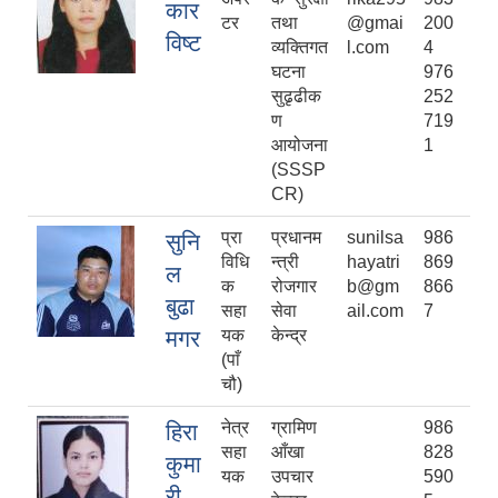
कार
टर
तथा
@gmai
200
विष्ट
व्यक्तिगत
l.com
4
घटना
976
सुढृढीक
252
ण
719
आयोजना
1
(SSSP
CR)
प्रा
प्रधानम
sunilsa
986
सुनि
विधि
न्त्री
hayatri
869
ल
क
रोजगार
b@gm
866
बुढा
सहा
सेवा
ail.com
7
मगर
यक
केन्द्र
(पाँ
चौ)
नेत्र
ग्रामिण
986
हिरा
सहा
आँखा
828
कुमा
यक
उपचार
590
री