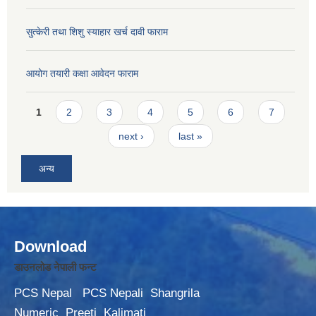
सुत्केरी तथा शिशु स्याहार खर्च दावी फाराम
आयोग तयारी कक्षा आवेदन फाराम
Pages
1
2
3
4
5
6
7
next ›
last »
अन्य
Download
डाउनलोड नेपाली फन्ट
PCS Nepal
PCS Nepali
Shangrila
Numeric
Preeti
Kalimati