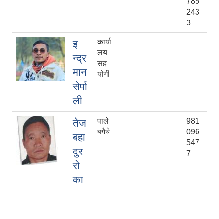
785
243
3
कार्या
इ
लय
न्द्र
सह
मान
योगी
सेर्पा
ली
पाले
981
तेज
बगैचे
096
बहा
547
दुर
7
रो
का