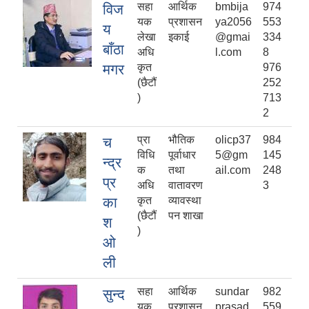
सहा
आर्थिक
bmbija
974
विज
यक
प्रशासन
ya2056
553
य
लेखा
इकाई
@gmai
334
बाँठा
अधि
l.com
8
मगर
कृत
976
(छैटौं
252
)
713
2
प्रा
भौतिक
olicp37
984
च
विधि
पूर्वाधार
5@gm
145
न्द्र
क
तथा
ail.com
248
प्र
अधि
वातावरण
3
का
कृत
व्यावस्था
(छैटौं
पन शाखा
श
)
ओ
ली
सहा
आर्थिक
sundar
982
सुन्द
यक
प्रशासन
prasad
559