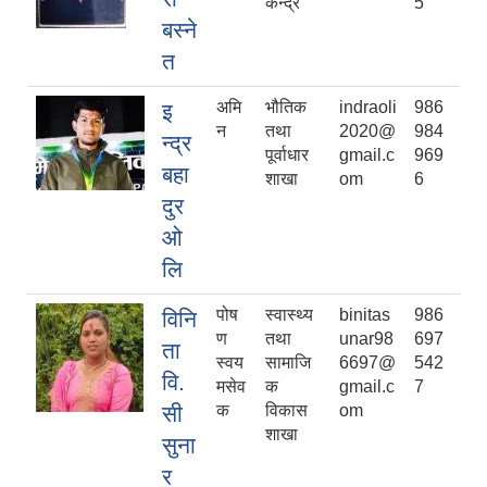
केन्द्र
5
बस्ने
त
अमि
भौतिक
indraoli
986
इ
न
तथा
2020@
984
न्द्र
पूर्वाधार
gmail.c
969
बहा
शाखा
om
6
दुर
ओ
लि
पोष
स्वास्थ्य
binitas
986
विनि
ण
तथा
unar98
697
ता
स्वय
सामाजि
6697@
542
वि.
मसेव
क
gmail.c
7
सी
क
विकास
om
शाखा
सुना
र