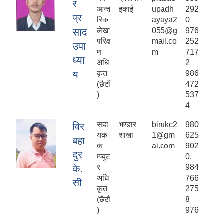
र
आन्त
इकाई
upadh
292
प्र
रिक
ayaya2
0
साद
लेखा
055@g
976
परिक्ष
mail.co
252
उपा
ण
m
717
ध्या
अधि
2
य
कृत
986
(छैटौं
472
)
537
4
सहा
भण्डार
birukc2
980
विर
यक
शाखा
1@gm
625
बहा
क
ai.com
902
दुर
म्प्युट
0,
के.
र
984
अधि
766
सी
कृत
275
(छैटौं
8
)
976