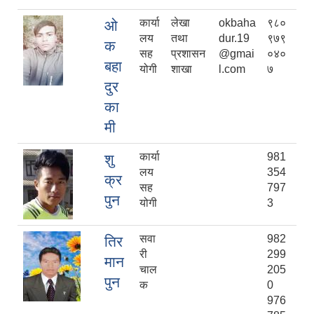
कार्या
लेखा
okbaha
९८०
ओ
लय
तथा
dur.19
९७९
क
सह
प्रशासन
@gmai
०४०
बहा
योगी
शाखा
l.com
७
दुर
का
मी
कार्या
981
शु
लय
354
क्र
सह
797
पुन
योगी
3
सवा
982
तिर
री
299
मान
चाल
205
पुन
क
0
976