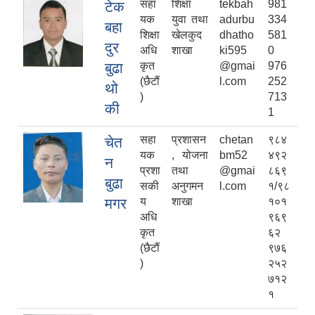
सहा
शिक्षा
tekbah
981
टेक
यक
युवा तथा
adurbu
334
बहा
शिक्षा
खेलकुद
dhatho
581
दुर
अधि
शाखा
ki595
0
बुढा
कृत
@gmai
976
(छैटौं
l.com
252
थो
)
713
की
1
सहा
प्रशासन
chetan
९८४
चेत
यक
, योजना
bm52
४९२
न
प्रशा
तथा
@gmai
८६९
बुढा
सकी
अनुगमन
l.com
१/९८
मगर
य
शाखा
१०१
अधि
९६९
कृत
६२
(छैटौं
९७६
)
२५२
७१२
१