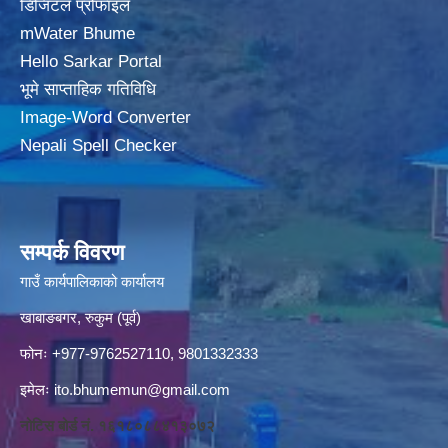
डिजिटल प्रोफाइल
mWater Bhume
Hello Sarkar Portal
भूमे साप्ताहिक गतिविधि
Image-Word Converter
Nepali Spell Checker
सम्पर्क विवरण
गाउँ कार्यपालिकाको कार्यालय
खाबाङबगर, रुकुम (पूर्व)
फोनः +977-9762527110, 9801332333
इमेलः
ito.bhumemun@gmail.com
नोटिस बोर्ड नं. १६१८०८८४१३०७२