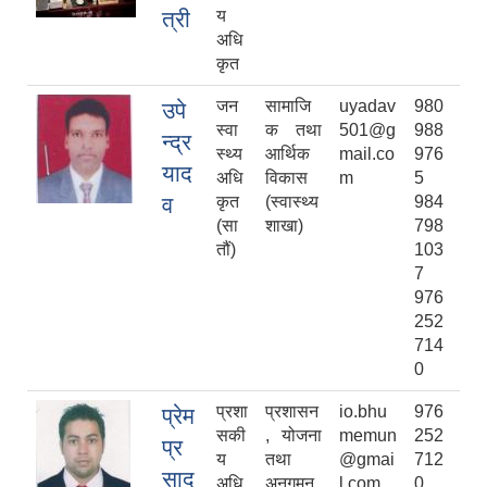
त्री
य
अधि
कृत
जन
सामाजि
uyadav
980
उपे
स्वा
क तथा
501@g
988
न्द्र
स्थ्य
आर्थिक
mail.co
976
याद
अधि
विकास
m
5
व
कृत
(स्वास्थ्य
984
(सा
शाखा)
798
तौं)
103
7
976
252
714
0
प्रशा
प्रशासन
io.bhu
976
प्रेम
सकी
, योजना
memun
252
प्र
य
तथा
@gmai
712
साद
अधि
अनुगमन
l.com
0