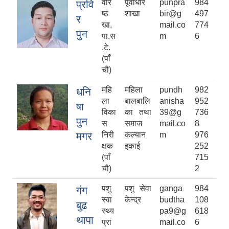
वरि
पूर्वाधार
punpra
984
प्रवि
ष्ठ
शाखा
bir@g
497
र
खा.
mail.co
774
पुन
पा.स
m
6
.टे.
(पाँ
चौ)
महि
महिला
pundh
982
धनि
ला
बालबालि
anisha
952
षा
विका
का तथा
39@g
736
पुन
स
समाज
mail.co
8
मगर
निरी
कल्यान
m
976
क्षक
इकाई
252
(पाँ
715
चौ)
2
पशु
पशु सेवा
ganga
984
गंग
स्वा
केन्द्र
budtha
108
बुढ
स्थ्य
pa9@g
618
थापा
प्रा
mail.co
6