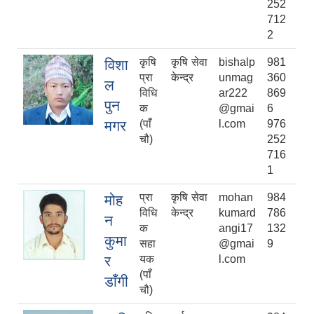
252
712
2
कृषि
कृषि सेवा
bishalp
981
विशा
प्रा
केन्द्र
unmag
360
ल
विधि
ar222
869
पुन
क
@gmai
6
मगर
(पाँ
l.com
976
चौ)
252
716
1
प्रा
कृषि सेवा
mohan
984
मोह
विधि
केन्द्र
kumard
786
न
क
angi17
132
कुमा
सहा
@gmai
9
र
यक
l.com
(पाँ
डाँगी
चौ)