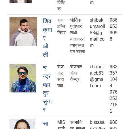
विधि
m
क
सव
भौतिक
shibak
986
शिव
इन्जि
पूर्वाधार
umaroli
653
कुमा
नियर
तथा
88@g
909
र
वातावरण
mail.co
8
ओ
व्यावस्था
m
पन शाखा
ली
रोज
रोजगार
chandr
982
च
गार
सेवा
a.cb63
357
न्द्र
सहा
केन्द्र
@gmai
104
बहा
यक
l.com
4
दुर
976
252
सुना
718
र
1
MIS
सामाजि
bistasa
980
सा
अपरे
क सुरक्षा
rika295
983