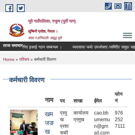
Skip to main content
भूमे गाउँपालिका, रुकुम (पूर्वी भाग)
लुम्बिनी प्रदेश, नेपाल ।
सफा र हरियालीः समृद्ध भूमे
ताजा समाचार
खरिद इकाई गठन सम्बन्धम ।
व्यवसाय/ फर्म/ उपभोक्ता /समिति/ समुह/ सहकारी संस्था 
You are here
Home
»
परिचय
» कर्मचारी विवरण
कर्मचारी विवरण
फोन
नाम
पद
शाखा
ईमेल
नं
प्रमु
कार्यालय
cao.bh
976
खम
ख
प्रमुख
umemu
252
जङ
प्रशा
n@gm
7111
ख
सकी
ail.com