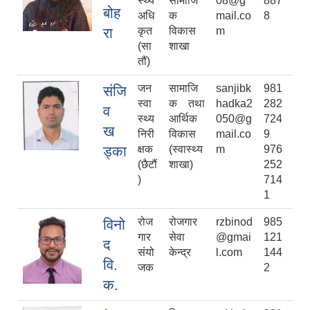
स्थ्य
सामाजि
08@g
887
बोह
अधि
क
mail.co
8
रा
कृत
विकास
m
(सा
शाखा
तौं)
जन
सामाजि
sanjibk
981
संजि
स्वा
क तथा
hadka2
282
व
स्थ्य
आर्थिक
050@g
724
ख
निरी
विकास
mail.co
9
ड्का
क्षक
(स्वास्थ्य
m
976
(छैटौं
शाखा)
252
)
714
1
रोज
रोजगार
rzbinod
985
विनो
गार
सेवा
@gmai
121
द
संयो
केन्द्र
l.com
144
वि.
जक
2
क.