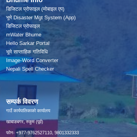
डिजिटल प्रोफाइल (मोबाइल एप)
भूमे Disaster Mgt System (App)
डिजिटल प्रोफाइल
mWater Bhume
Hello Sarkar Portal
भूमे साप्ताहिक गतिविधि
Image-Word Converter
Nepali Spell Checker
सम्पर्क विवरण
गाउँ कार्यपालिकाको कार्यालय
खाबाङबगर, रुकुम (पूर्व)
फोनः +977-9762527110, 9801332333