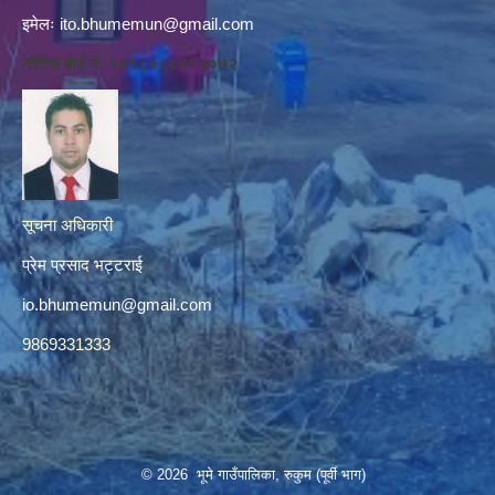
इमेलः
ito.bhumemun@gmail.com
नोटिस बोर्ड नं. १६१८०८८४१३०७२
सूचना अधिकारी
प्रेम प्रसाद भट्टराई
io.bhumemun@gmail.com
9869331333
© 2026 भूमे गाउँपालिका, रुकुम (पूर्वी भाग)