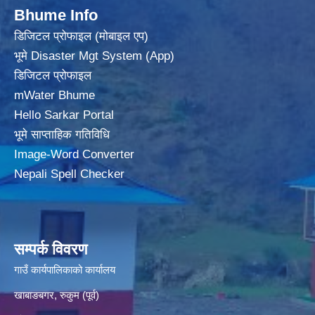
Bhume Info
डिजिटल प्रोफाइल (मोबाइल एप)
भूमे Disaster Mgt System (App)
डिजिटल प्रोफाइल
mWater Bhume
Hello Sarkar Portal
भूमे साप्ताहिक गतिविधि
Image-Word Converter
Nepali Spell Checker
सम्पर्क विवरण
गाउँ कार्यपालिकाको कार्यालय
खाबाङबगर, रुकुम (पूर्व)