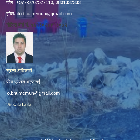
फोनः +977-9762527110, 9801332333
इमेलः
ito.bhumemun@gmail.com
नोटिस बोर्ड नं. १६१८०८८४१३०७२
सूचना अधिकारी
प्रेम प्रसाद भट्टराई
io.bhumemun@gmail.com
9869331333