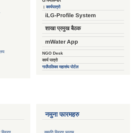
G-क्यालेण्डर
।
कार्यपात्रो
य
iLG-Profile System
शाखा प्रमुख बैठक
mWater App
ालय
NGO Desk
कार्य पात्रो
गाउँपालिका महासंघ पोर्टल
नमुना फारमहरु
ो विवरण
सम्पति विवरण फाराम