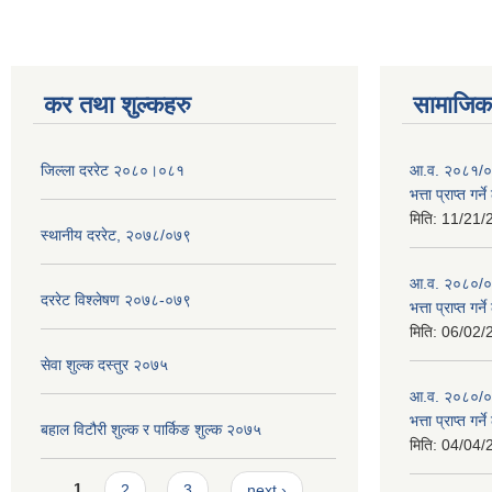
कर तथा शुल्कहरु
सामाजिक 
जिल्ला दररेट २०८०।०८१
आ.व. २०८१/०८
भत्ता प्राप्त गर
मिति:
11/21/
स्थानीय दररेट, २०७८/०७९
आ.व. २०८०/०८१
दररेट विश्लेषण २०७८-०७९
भत्ता प्राप्त गर
मिति:
06/02/
सेवा शुल्क दस्तुर २०७५
आ.व. २०८०/०८१
भत्ता प्राप्त गर
बहाल विटौरी शुल्क र पार्किङ शुल्क २०७५
मिति:
04/04/
Pages
1
2
3
next ›