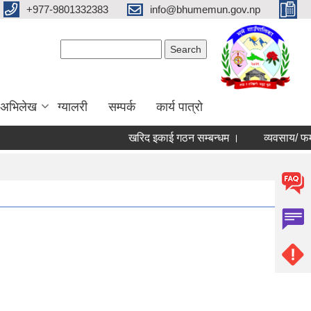
+977-9801332383
info@bhumemun.gov.np
Search form
Search
 अभिलेख
ग्यालरी
सम्पर्क
कार्य पात्रो
खरिद इकाई गठन सम्बन्धम ।
व्यवसाय/ फर्म/ उपभोक