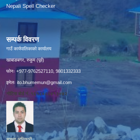
Nepali Spell Checker
सम्पर्क विवरण
गाउँ कार्यपालिकाको कार्यालय
खाबाङबगर, रुकुम (पूर्व)
फोनः +977-9762527110, 9801332333
इमेलः
ito.bhumemun@gmail.com
नोटिस बोर्ड नं. १६१८०८८४१३०७२
सूचना अधिकारी