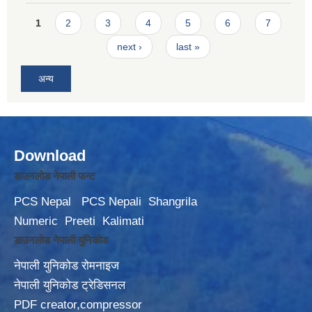
Pages
1
2
3
4
5
6
7
next ›
last »
अन्य
Download
डाउनलोड नेपाली फन्ट
PCS Nepal
PCS Nepali
Shangrila
Numeric
Preeti
Kalimati
डाउनलोड नेपाली युनिकोड
नेपाली युनिकोड रोमनाइज
नेपाली युनिकोड ट्रेडिसनल
PDF creator,compressor