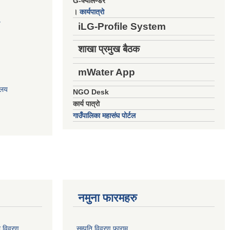
G-क्यालेण्डर
।
कार्यपात्रो
य
iLG-Profile System
शाखा प्रमुख बैठक
mWater App
ालय
NGO Desk
कार्य पात्रो
गाउँपालिका महासंघ पोर्टल
नमुना फारमहरु
ो विवरण
सम्पति विवरण फाराम