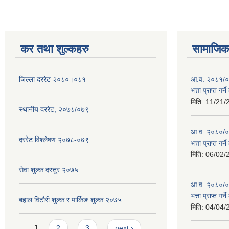
कर तथा शुल्कहरु
सामाजिक 
जिल्ला दररेट २०८०।०८१
आ.व. २०८१/०८
भत्ता प्राप्त गर
मिति:
11/21/
स्थानीय दररेट, २०७८/०७९
आ.व. २०८०/०८१
दररेट विश्लेषण २०७८-०७९
भत्ता प्राप्त गर
मिति:
06/02/
सेवा शुल्क दस्तुर २०७५
आ.व. २०८०/०८१
भत्ता प्राप्त गर
बहाल विटौरी शुल्क र पार्किङ शुल्क २०७५
मिति:
04/04/
Pages
1
2
3
next ›