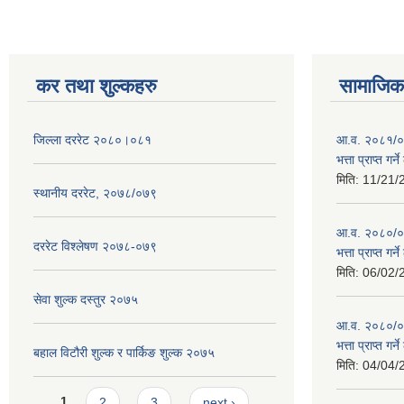
कर तथा शुल्कहरु
सामाजिक 
जिल्ला दररेट २०८०।०८१
आ.व. २०८१/०८
भत्ता प्राप्त गर
मिति:
11/21/
स्थानीय दररेट, २०७८/०७९
आ.व. २०८०/०८१
दररेट विश्लेषण २०७८-०७९
भत्ता प्राप्त गर
मिति:
06/02/
सेवा शुल्क दस्तुर २०७५
आ.व. २०८०/०८१
भत्ता प्राप्त गर
बहाल विटौरी शुल्क र पार्किङ शुल्क २०७५
मिति:
04/04/
Pages
1
2
3
next ›