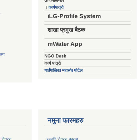
G-क्यालेण्डर
।
कार्यपात्रो
य
iLG-Profile System
शाखा प्रमुख बैठक
mWater App
ालय
NGO Desk
कार्य पात्रो
गाउँपालिका महासंघ पोर्टल
नमुना फारमहरु
ो विवरण
सम्पति विवरण फाराम