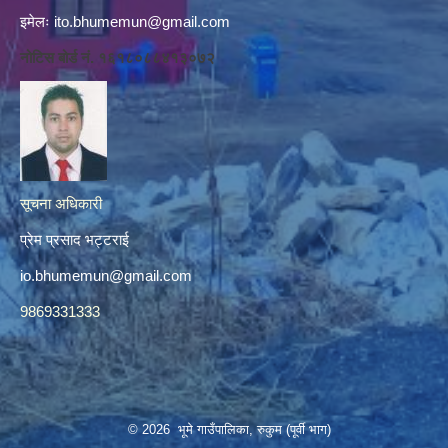
इमेलः
ito.bhumemun@gmail.com
नोटिस बोर्ड नं. १६१८०८८४१३०७२
सूचना अधिकारी
प्रेम प्रसाद भट्टराई
io.bhumemun@gmail.com
9869331333
© 2026 भूमे गाउँपालिका, रुकुम (पूर्वी भाग)