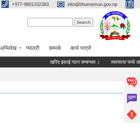
+977-9801332383
info@bhumemun.gov.np
Search form
Search
 अभिलेख
ग्यालरी
सम्पर्क
कार्य पात्रो
खरिद इकाई गठन सम्बन्धम ।
व्यवसाय/ फर्म/ उपभोक्ता 