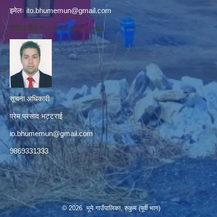
इमेलः
ito.bhumemun@gmail.com
नोटिस बोर्ड नं. १६१८०८८४१३०७२
सूचना अधिकारी
प्रेम प्रसाद भट्टराई
io.bhumemun@gmail.com
9869331333
© 2026 भूमे गाउँपालिका, रुकुम (पूर्वी भाग)