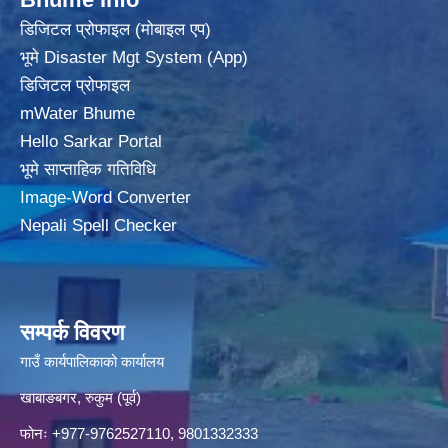
डिजिटल प्रोफाइल (मोबाइल एप)
भूमे Disaster Mgt System (App)
डिजिटल प्रोफाइल
mWater Bhume
Hello Sarkar Portal
भूमे साप्ताहिक गतिविधि
Image-Word Converter
Nepali Spell Checker
सम्पर्क विवरण
गाउँ कार्यपालिकाको कार्यालय
खाबाङबगर, रुकुम (पूर्व)
फोनः +977-9762527110, 9801332333