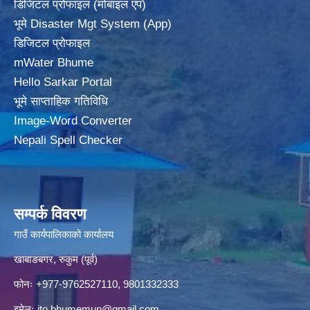
डिजिटल प्रोफाइल (मोबाइल एप)
भूमे Disaster Mgt System (App)
डिजिटल प्रोफाइल
mWater Bhume
Hello Sarkar Portal
भूमे साप्ताहिक गतिविधि
Image-Word Converter
Nepali Spell Checker
सम्पर्क विवरण
गाउँ कार्यपालिकाको कार्यालय
खाबाङबगर, रुकुम (पूर्व)
फोनः +977-9762527110, 9801332333
इमेलः
ito.bhumemun@gmail.com