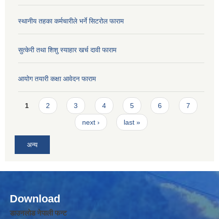
स्थानीय तहका कर्मचारीले भर्ने सिटरोल फाराम
सुत्केरी तथा शिशु स्याहार खर्च दावी फाराम
आयोग तयारी कक्षा आवेदन फाराम
Pages
1
2
3
4
5
6
7
next ›
last »
अन्य
Download
डाउनलोड नेपाली फन्ट