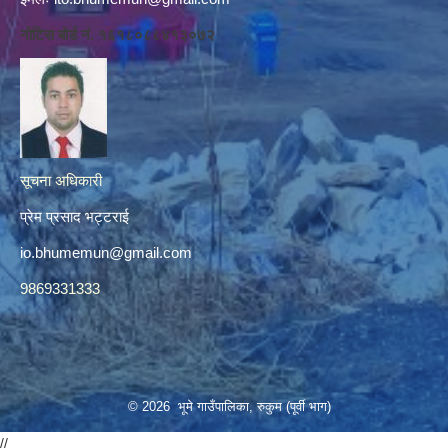
नोटिस बोर्ड नं. १६१८०८८४१३०७२
सूचना अधिकारी
प्रेम प्रसाद भट्टराई
io.bhumemun@gmail.com
9869331333
© 2026 भूमे गाउँपालिका, रुकुम (पूर्वी भाग)
//