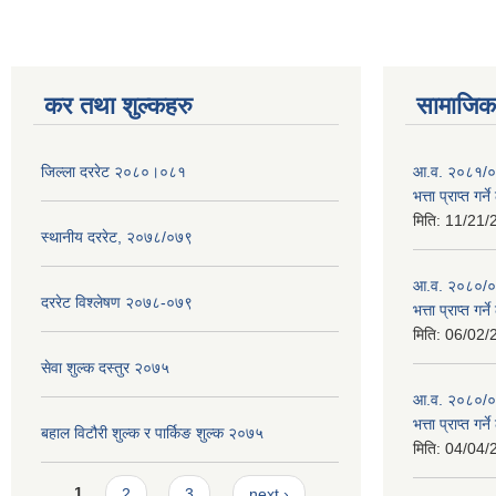
कर तथा शुल्कहरु
सामाजिक 
जिल्ला दररेट २०८०।०८१
आ.व. २०८१/०८
भत्ता प्राप्त गर
मिति:
11/21/
स्थानीय दररेट, २०७८/०७९
आ.व. २०८०/०८१
दररेट विश्लेषण २०७८-०७९
भत्ता प्राप्त गर
मिति:
06/02/
सेवा शुल्क दस्तुर २०७५
आ.व. २०८०/०८१
भत्ता प्राप्त गर
बहाल विटौरी शुल्क र पार्किङ शुल्क २०७५
मिति:
04/04/
Pages
1
2
3
next ›