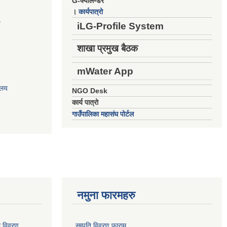
G-क्यालेण्डर
।
कार्यपात्रो
य
iLG-Profile System
शाखा प्रमुख बैठक
mWater App
ालय
NGO Desk
कार्य पात्रो
गाउँपालिका महासंघ पोर्टल
नमुना फारमहरु
ो विवरण
सम्पति विवरण फाराम