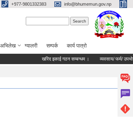
+977-9801332383
info@bhumemun.gov.np
Search form
Search
 अभिलेख
ग्यालरी
सम्पर्क
कार्य पात्रो
खरिद इकाई गठन सम्बन्धम ।
व्यवसाय/ फर्म/ उपभोक्ता /सम