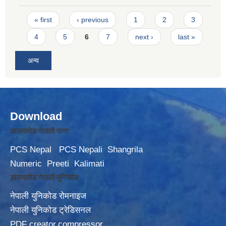
Pages
« first
‹ previous
1
2
3
4
5
6
7
next ›
last »
अन्य
Download
डाउनलोड नेपाली फन्ट
PCS Nepal
PCS Nepali
Shangrila
Numeric
Preeti
Kalimati
डाउनलोड नेपाली युनिकोड
नेपाली युनिकोड रोमनाइज
नेपाली युनिकोड ट्रेडिसनल
PDF creator,compressor