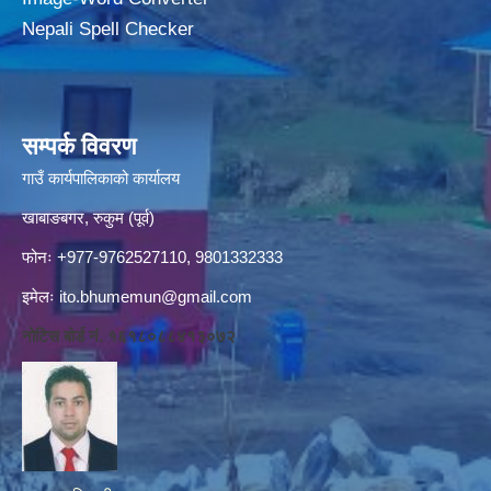
Nepali Spell Checker
सम्पर्क विवरण
गाउँ कार्यपालिकाको कार्यालय
खाबाङबगर, रुकुम (पूर्व)
फोनः +977-9762527110, 9801332333
इमेलः
ito.bhumemun@gmail.com
नोटिस बोर्ड नं. १६१८०८८४१३०७२