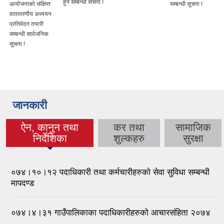
हुने सम्बन्धी सचना !
आयोजनाको संक्षिप्त
सम्बन्धी सूचना !
वातावरणीय अध्ययन
प्रतिवेदन तयारी
सम्बन्धी सार्वजनिक
सूचना !
जानकारी
ऐन, कानुन तथा
कर तथा
सामाजिक
(active tab)
निर्देशिका
शुल्कहरु
सुरक्षा
०७४।१०।१२ पदाधिकारी तथा कर्मचारीहरुको सेवा सुविधा सम्बन्धी
मापदण्ड
०७४।४।३१ गाउँपालिकाका पदाधिकारीहरुको आचारसंहिता २०७४