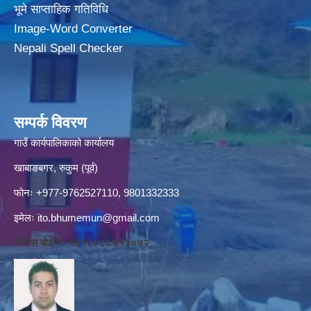
भूमे साप्ताहिक गतिविधि
Image-Word Converter
Nepali Spell Checker
सम्पर्क विवरण
गाउँ कार्यपालिकाको कार्यालय
खाबाङबगर, रुकुम (पूर्व)
फोनः +977-9762527110, 9801332333
इमेलः
ito.bhumemun@gmail.com
नोटिस बोर्ड नं. १६१८०८८४१३०७२