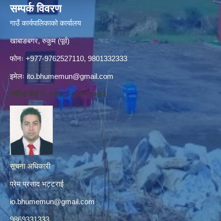
सम्पर्क विवरण
गाउँ कार्यपालिकाको कार्यालय
खाबाङबगर, रुकुम (पूर्व)
फोनः +977-9762527110, 9801332333
इमेलः
ito.bhumemun@gmail.com
नोटिस बोर्ड नं. १६१८०८८४१३०७२
सूचना अधिकारी
प्रेम प्रसाद भट्टराई
io.bhumemun@gmail.com
9869331333