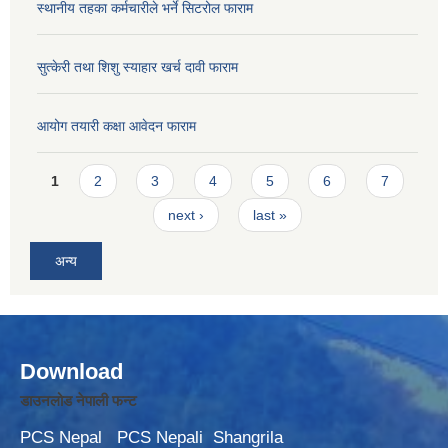
स्थानीय तहका कर्मचारीले भर्ने सिटरोल फाराम
सुत्केरी तथा शिशु स्याहार खर्च दावी फाराम
आयोग तयारी कक्षा आवेदन फाराम
Pages
1
2
3
4
5
6
7
next ›
last »
अन्य
Download
डाउनलोड नेपाली फन्ट
PCS Nepal
PCS Nepali
Shangrila