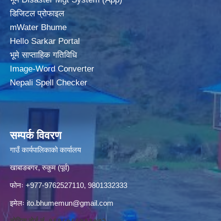
डिजिटल प्रोफाइल
mWater Bhume
Hello Sarkar Portal
भूमे साप्ताहिक गतिविधि
Image-Word Converter
Nepali Spell Checker
सम्पर्क विवरण
गाउँ कार्यपालिकाको कार्यालय
खाबाङबगर, रुकुम (पूर्व)
फोनः +977-9762527110, 9801332333
इमेलः
ito.bhumemun@gmail.com
नोटिस बोर्ड नं. १६१८०८८४१३०७२