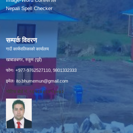
Image-Word Converter
Nepali Spell Checker
सम्पर्क विवरण
गाउँ कार्यपालिकाको कार्यालय
खाबाङबगर, रुकुम (पूर्व)
फोनः +977-9762527110, 9801332333
इमेलः
ito.bhumemun@gmail.com
नोटिस बोर्ड नं. १६१८०८८४१३०७२