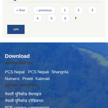
Pages
« first
‹ previous
1
2
3
4
5
6
7
अन्य
Download
डाउनलोड नेपाली फन्ट
PCS Nepal
PCS Nepali
Shangrila
Numeric
Preeti
Kalimati
डाउनलोड नेपाली युनिकोड
नेपाली युनिकोड रोमनाइज
नेपाली युनिकोड ट्रेडिसनल
PDF creator,compressor