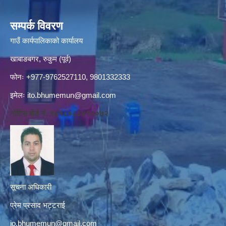
सम्पर्क विवरण
गाउँ कार्यपालिकाको कार्यालय
खाबाङबगर, रुकुम (पूर्व)
फोनः +977-9762527110, 9801332333
इमेलः
ito.bhumemun@gmail.com
नोटिस बोर्ड नं. १६१८०८८४१३०७२
सूचना अधिकारी
प्रेम प्रसाद भट्टराई
io.bhumemun@gmail.com