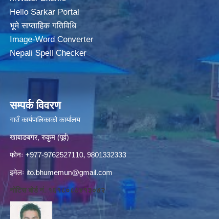
Hello Sarkar Portal
भूमे साप्ताहिक गतिविधि
Image-Word Converter
Nepali Spell Checker
सम्पर्क विवरण
गाउँ कार्यपालिकाको कार्यालय
खाबाङबगर, रुकुम (पूर्व)
फोनः +977-9762527110, 9801332333
इमेलः
ito.bhumemun@gmail.com
नोटिस बोर्ड नं. १६१८०८८४१३०७२