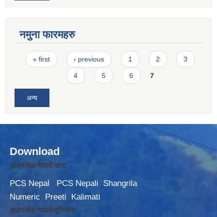
नमुना फारमहरु
Pages
« first
‹ previous
1
2
3
4
5
6
7
अन्य
Download
डाउनलोड नेपाली फन्ट
PCS Nepal
PCS Nepali
Shangrila
Numeric
Preeti
Kalimati
डाउनलोड नेपाली युनिकोड