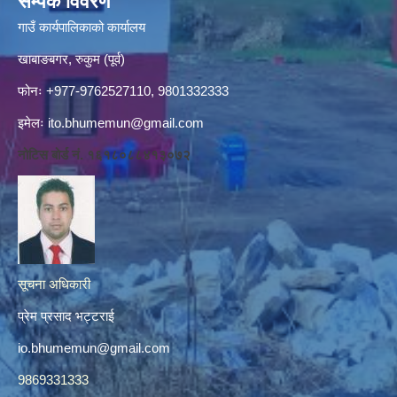
सम्पर्क विवरण
गाउँ कार्यपालिकाको कार्यालय
खाबाङबगर, रुकुम (पूर्व)
फोनः +977-9762527110, 9801332333
इमेलः
ito.bhumemun@gmail.com
नोटिस बोर्ड नं. १६१८०८८४१३०७२
सूचना अधिकारी
प्रेम प्रसाद भट्टराई
io.bhumemun@gmail.com
9869331333