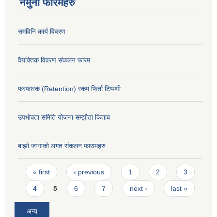
नमुना फारमहरु
समविनि कार्य विवरण
वैयक्तिक विवरण संकलन फारम
फरफारक (Retention) रकम फिर्ता टिप्पणी
उपभोक्ता समिति योजना सम्झौता किताब
बाझो जग्गाको लगत संकलन फारामहरु
Pages
« first
‹ previous
1
2
3
4
5
6
7
next ›
last »
अन्य