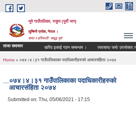
Skip to main content
भूमे गाउँपालिका, रुकुम (पूर्वी भाग)
लुम्बिनी प्रदेश, नेपाल ।
सफा र हरियालीः समृद्ध भूमे
ताजा समाचार
खरिद इकाई गठन सम्बन्धम ।
व्यवसाय/ फर्म/ उपभोक्ता /समिति/
You are here
Home
» ०७४।४।३१ गाउँपालिकाका पदाधिकारीहरुको आचारसंहिता २०७४
०७४।४।३१ गाउँपालिकाका पदाधिकारीहरुको
आचारसंहिता २०७४
Submitted on:
Thu, 05/06/2021 - 17:15