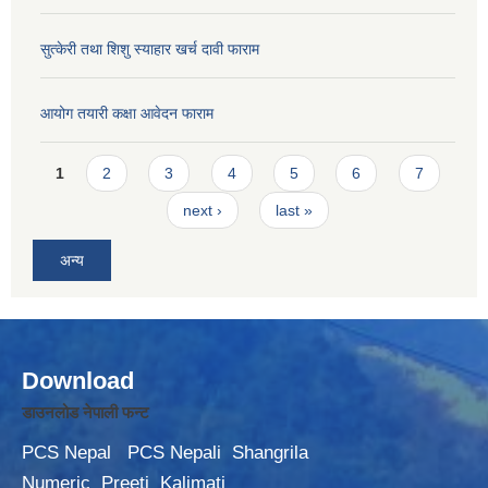
सुत्केरी तथा शिशु स्याहार खर्च दावी फाराम
आयोग तयारी कक्षा आवेदन फाराम
Pages
1
2
3
4
5
6
7
next ›
last »
अन्य
Download
डाउनलोड नेपाली फन्ट
PCS Nepal
PCS Nepali
Shangrila
Numeric
Preeti
Kalimati