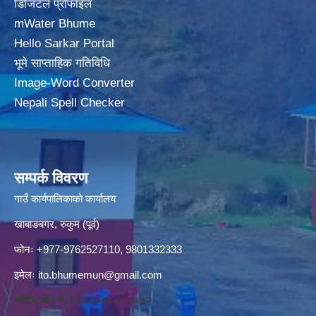
डिजिटल प्रोफाइल
mWater Bhume
Hello Sarkar Portal
भूमे साप्ताहिक गतिविधि
Image-Word Converter
Nepali Spell Checker
सम्पर्क विवरण
गाउँ कार्यपालिकाको कार्यालय
खाबाङबगर, रुकुम (पूर्व)
फोनः +977-9762527110, 9801332333
इमेलः
ito.bhumemun@gmail.com
नोटिस बोर्ड नं. १६१८०८८४१३०७२