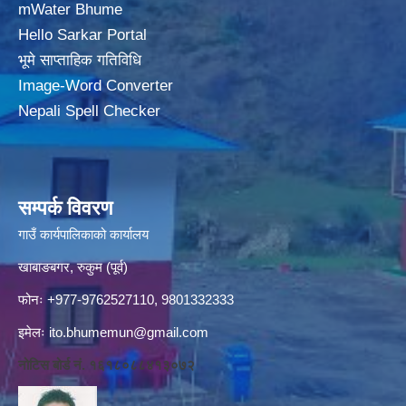
mWater Bhume
Hello Sarkar Portal
भूमे साप्ताहिक गतिविधि
Image-Word Converter
Nepali Spell Checker
सम्पर्क विवरण
गाउँ कार्यपालिकाको कार्यालय
खाबाङबगर, रुकुम (पूर्व)
फोनः +977-9762527110, 9801332333
इमेलः
ito.bhumemun@gmail.com
नोटिस बोर्ड नं. १६१८०८८४१३०७२