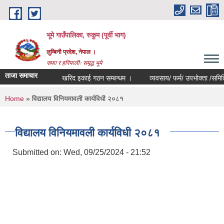
Skip to main content
भूमे गाउँपालिका, रुकुम (पूर्वी भाग)
लुम्बिनी प्रदेश, नेपाल ।
सफा र हरियालीः समृद्ध भूमे
ताजा समाचार
खरिद इकाई गठन सम्बन्धम ।
व्यवसाय/ फर्म/ उपभोक्ता /समिति/ समुह/
You are here
Home
» विद्यालय विनियमावली कार्यविधी २०८१
विद्यालय विनियमावली कार्यविधी २०८१
Submitted on:
Wed, 09/25/2024 - 21:52