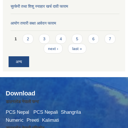
सुत्केरी तथा शिशु स्याहार खर्च दावी फाराम
आयोग तयारी कक्षा आवेदन फाराम
Pages
1
2
3
4
5
6
7
next ›
last »
अन्य
Download
डाउनलोड नेपाली फन्ट
PCS Nepal
PCS Nepali
Shangrila
Numeric
Preeti
Kalimati
डाउनलोड नेपाली युनिकोड