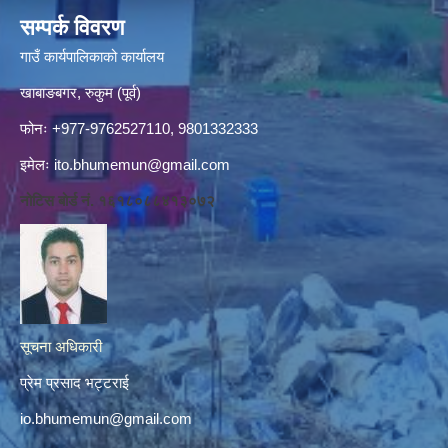
सम्पर्क विवरण
गाउँ कार्यपालिकाको कार्यालय
खाबाङबगर, रुकुम (पूर्व)
फोनः +977-9762527110, 9801332333
इमेलः
ito.bhumemun@gmail.com
नोटिस बोर्ड नं. १६१८०८८४१३०७२
सूचना अधिकारी
प्रेम प्रसाद भट्टराई
io.bhumemun@gmail.com