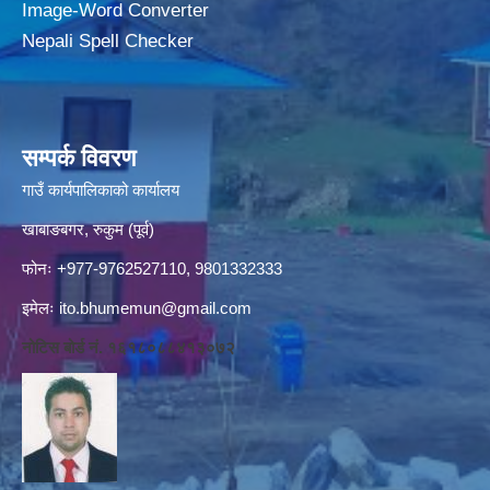
Image-Word Converter
Nepali Spell Checker
सम्पर्क विवरण
गाउँ कार्यपालिकाको कार्यालय
खाबाङबगर, रुकुम (पूर्व)
फोनः +977-9762527110, 9801332333
इमेलः
ito.bhumemun@gmail.com
नोटिस बोर्ड नं. १६१८०८८४१३०७२