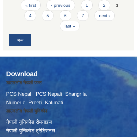
Pages
« first
‹ previous
1
2
3
4
5
6
7
next ›
last »
अन्य
Download
डाउनलोड नेपाली फन्ट
PCS Nepal
PCS Nepali
Shangrila
Numeric
Preeti
Kalimati
डाउनलोड नेपाली युनिकोड
नेपाली युनिकोड रोमनाइज
नेपाली युनिकोड ट्रेडिसनल