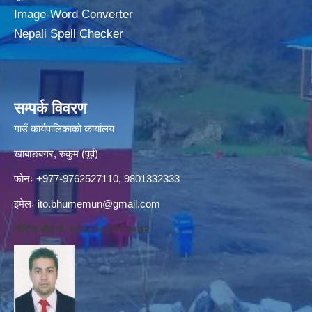
Image-Word Converter
Nepali Spell Checker
सम्पर्क विवरण
गाउँ कार्यपालिकाको कार्यालय
खाबाङबगर, रुकुम (पूर्व)
फोनः +977-9762527110, 9801332333
इमेलः
ito.bhumemun@gmail.com
नोटिस बोर्ड नं. १६१८०८८४१३०७२