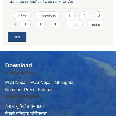
रोजगार सहायक पदको लागि आवेदन फारामको ढाँचा
Pages
« first
‹ previous
1
2
3
4
5
6
7
next ›
last »
अन्य
Download
डाउनलोड नेपाली फन्ट
PCS Nepal
PCS Nepali
Shangrila
Numeric
Preeti
Kalimati
डाउनलोड नेपाली युनिकोड
नेपाली युनिकोड रोमनाइज
नेपाली युनिकोड ट्रेडिसनल