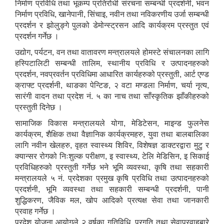
निर्माण प्रविधि तथा भूकम्प प्रतिरोधी संरचना सम्बन्धी प्रदर्शनी, भवन
निर्माण प्रविधि, खानेपानी, सिंचाइ, नवीन तथा नविकरणीय उर्जा सम्बन्धी
प्रदर्शन र झोलुङ्गे पुलको डेमोन्स्ट्रसन आदि कार्यक्रम प्रस्तुत एवं
प्रदर्शन गर्नेछ ।
उद्योग, पर्यटन, वन तथा वातावरण मन्त्रालयले होमस्टे संचालनका लागि
हस्पिटालिटी सम्बन्धी तालिम, स्थानीय प्रविधि र उत्पादनहरुको
प्रदर्शन, नवप्रवर्तन प्रविधिमा आधारित कार्यहरुको प्रस्तुती, आर्ट एण्ड
क्राफ्ट प्रदर्शनी, थाङका पेन्टिङ, २ वटा मण्डला निर्माण, चर्या नृत्य,
सारंगी वादन तथा प्रदेश नं. ५ का नाच तथा साँस्कृतिक झाँकीहरुको
प्रस्तुती दिनेछ ।
सामाजिक विकास मन्त्रालयले योगा, मेडिटेसन, माइन्ड फुलनेस
कार्यक्रम, शैक्षिक तथा वैज्ञानिक कार्यक्रमहरु, युवा तथा बालबालिका
लागि नवीन खेलहरु, वृहत स्वास्थ्य शिविर, विशेषज्ञ डाक्टरद्वारा मुटु र
क्यान्सर रोगको निःशुल्क परीक्षण, इ स्वास्थ्य, टेलि मेडिसिन, इ सिकाई
प्रविधिहरुको प्रस्तुती गर्नेछ भने भूमि व्यवस्था, कृषि तथा सहकारी
मन्त्रालयले ५ नं. प्रदेशका प्रमुख कृषि प्रविधि तथा उत्पादनहरुको
प्रदर्शनी, भूमि व्यवस्था तथा सहकारी सम्बन्धी प्रदर्शनी, पानी
शुद्धिकरण, जैविक मल, खोप आदिको प्रत्यक्ष सेवा तथा जानकारी
प्रवाह गर्नेछ ।
प्रदेश योजना आयोगले २ वर्षका गतिविधि, प्रगति तथा सेवाप्रवाहबारे