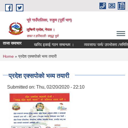
Skip to main content
भूमे गाउँपालिका, रुकुम (पूर्वी भाग)
लुम्बिनी प्रदेश, नेपाल ।
सफा र हरियालीः समृद्ध भूमे
ताजा समाचार
खरिद इकाई गठन सम्बन्धम ।
व्यवसाय/ फर्म/ उपभोक्ता /समिति/ समुह/ स
You are here
Home
» प्रदेश एक्सपोको भव्य तयारी
प्रदेश एक्सपोको भव्य तयारी
Submitted on:
Thu, 02/20/2020 - 22:10