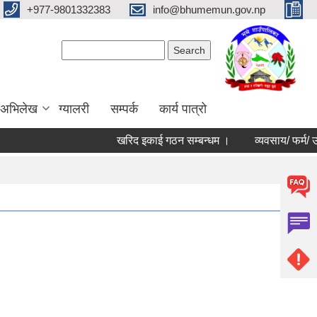
+977-9801332383
info@bhumemun.gov.np
Search form
Search
 अभिलेख
ग्यालरी
सम्पर्क
कार्य पात्रो
खरिद इकाई गठन सम्बन्धम ।
व्यवसाय/ फर्म/ उपभोक्ता 