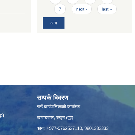
7
next ›
last »
अन्य
सम्पर्क विवरण
गाउँ कार्यपालिकाको कार्यालय
p)
खाबाङबगर, रुकुम (पूर्व)
फोनः +977-9762527110, 9801332333