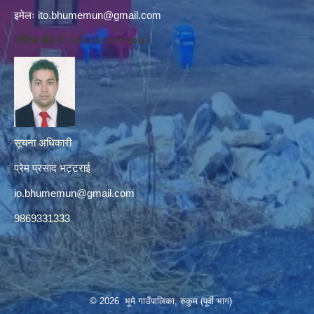
इमेलः
ito.bhumemun@gmail.com
नोटिस बोर्ड नं. १६१८०८८४१३०७२
सूचना अधिकारी
प्रेम प्रसाद भट्टराई
io.bhumemun@gmail.com
9869331333
© 2026 भूमे गाउँपालिका, रुकुम (पूर्वी भाग)