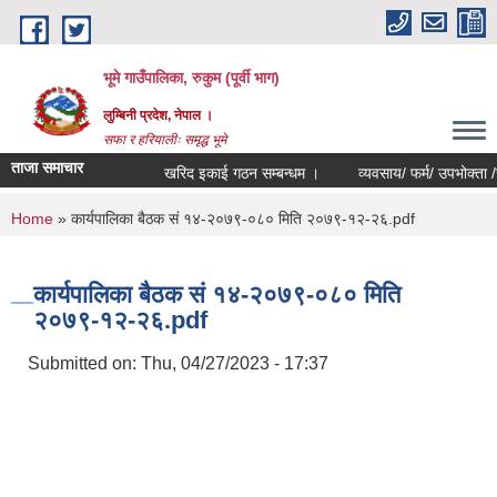
Skip to main content
भूमे गाउँपालिका, रुकुम (पूर्वी भाग)
लुम्बिनी प्रदेश, नेपाल ।
सफा र हरियालीः समृद्ध भूमे
ताजा समाचार
खरिद इकाई गठन सम्बन्धम ।
व्यवसाय/ फर्म/ उपभोक्ता /समिति/ 
You are here
Home
» कार्यपालिका बैठक सं १४-२०७९-०८० मिति २०७९-१२-२६.pdf
कार्यपालिका बैठक सं १४-२०७९-०८० मिति
२०७९-१२-२६.pdf
Submitted on:
Thu, 04/27/2023 - 17:37