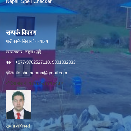
Nepali Spell Checker
सम्पर्क विवरण
गाउँ कार्यपालिकाको कार्यालय
खाबाङबगर, रुकुम (पूर्व)
फोनः +977-9762527110, 9801332333
इमेलः
ito.bhumemun@gmail.com
नोटिस बोर्ड नं. १६१८०८८४१३०७२
सूचना अधिकारी