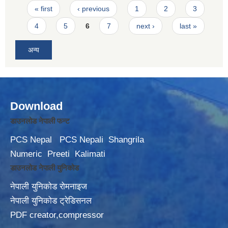
Pages
« first
‹ previous
1
2
3
4
5
6
7
next ›
last »
अन्य
Download
डाउनलोड नेपाली फन्ट
PCS Nepal
PCS Nepali
Shangrila
Numeric
Preeti
Kalimati
डाउनलोड नेपाली युनिकोड
नेपाली युनिकोड रोमनाइज
नेपाली युनिकोड ट्रेडिसनल
PDF creator,compressor