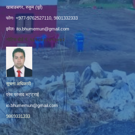
खाबाङबगर, रुकुम (पूर्व)
फोनः +977-9762527110, 9801332333
इमेलः
ito.bhumemun@gmail.com
नोटिस बोर्ड नं. १६१८०८८४१३०७२
सूचना अधिकारी
प्रेम प्रसाद भट्टराई
io.bhumemun@gmail.com
9869331333