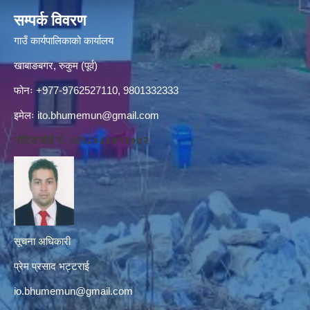
सम्पर्क विवरण
गाउँ कार्यपालिकाको कार्यालय
खाबाङबगर, रुकुम (पूर्व)
फोनः +977-9762527110, 9801332333
इमेलः
ito.bhumemun@gmail.com
नोटिस बोर्ड नं. १६१८०८८४१३०७२
सूचना अधिकारी
प्रेम प्रसाद भट्टराई
io.bhumemun@gmail.com