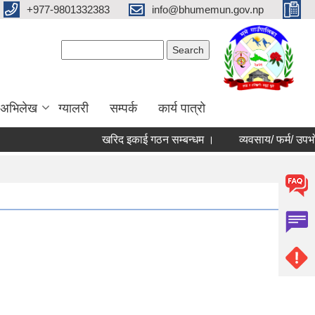
+977-9801332383
info@bhumemun.gov.np
Search form
Search
 अभिलेख
ग्यालरी
सम्पर्क
कार्य पात्रो
खरिद इकाई गठन सम्बन्धम ।
व्यवसाय/ फर्म/ उपभोक्ता /सम