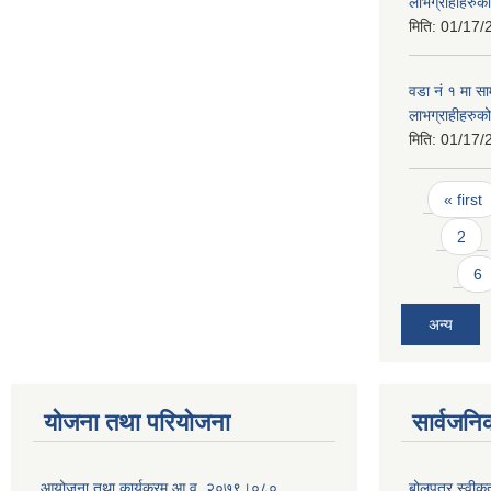
लाभग्राहीहरुक
मिति:
01/17/
वडा नं १ मा सामा
लाभग्राहीहरुको
मिति:
01/17/
Pages
« first
2
6
अन्य
योजना तथा परियोजना
सार्वजनि
आयोजना तथा कार्यक्रम आ.व. २०७९।०८०
बोलपत्र स्वीक