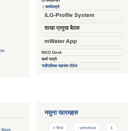
G-क्यालेण्डर
।
कार्यपात्रो
य
iLG-Profile System
शाखा प्रमुख बैठक
mWater App
ालय
NGO Desk
कार्य पात्रो
गाउँपालिका महासंघ पोर्टल
नमुना फारमहरु
Pages
« first
‹ previous
1
ो विवरण