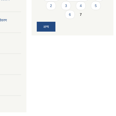
2
3
4
5
6
7
विवरण
अन्य